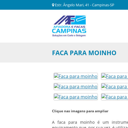
Estr. Ângelo Mari, 41 - Campinas-SP
FACA PARA MOINHO
Clique nas imagens para ampliar
A
faca para moinho
é um instrumen
equipamento que, por sua vez, é utiliz