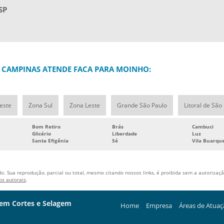
SP
S CAMPINAS ATENDE FACA PARA MOINHO:
este
Zona Sul
Zona Leste
Grande São Paulo
Litoral de São
Bom Retiro
Brás
Cambuci
Glicério
Liberdade
Luz
Santa Efigênia
Sé
Vila Buarqu
o. Sua reprodução, parcial ou total, mesmo citando nossos links, é proibida sem a autorização
tos autorais
.
 em Cortes e Selagem
Home
Empresa
Áreas de Atua