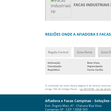
FACAS INDUSTRIAIS 
REGIÕES ONDE A AFIADORA E FACA
Região Central
Zona Norte
Zona O
Aclimação
Bela Vista
Consolação
Higienópolis
República
Santa Cecília
O conteúdo do texto desta página é de direito reservad
artigo 184 do Código Penal –
Lei 9610/98 - Lei de direi
Afiadora e Facas Campinas - Soluções
Estr. Ângelo Mari, 41 - Chácara Boa Vista
Campinas-SP - CEP: 13068-565