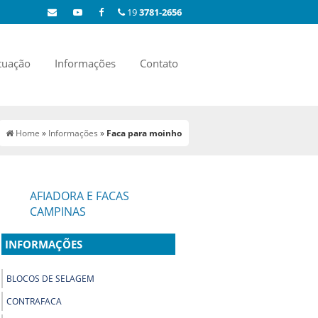
19
3781-2656
tuação
Informações
Contato
Home
»
Informações
»
Faca para moinho
AFIADORA E FACAS
CAMPINAS
INFORMAÇÕES
BLOCOS DE SELAGEM
CONTRAFACA