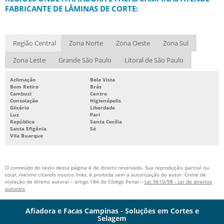
FABRICANTE DE LÂMINAS DE CORTE:
Região Central
Zona Norte
Zona Oeste
Zona Sul
Zona Leste
Grande São Paulo
Litoral de São Paulo
Aclimação
Bela Vista
Bom Retiro
Brás
Cambuci
Centro
Consolação
Higienópolis
Glicério
Liberdade
Luz
Pari
República
Santa Cecília
Santa Efigênia
Sé
Vila Buarque
O conteúdo do texto desta página é de direito reservado. Sua reprodução, parcial ou
total, mesmo citando nossos links, é proibida sem a autorização do autor. Crime de
violação de direito autoral – artigo 184 do Código Penal –
Lei 9610/98 - Lei de direitos
autorais
.
Afiadora e Facas Campinas - Soluções em Cortes e
Selagem